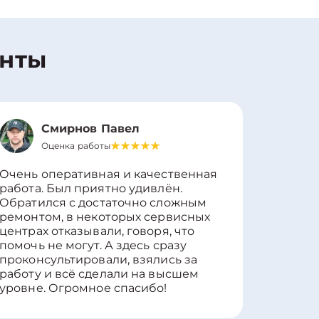
енты
Смирнов Павел
Оценка работы
О
Очень оперативная и качественная
Работу 
работа. Был приятно удивлён.
вопросы
Обратился с достаточно сложным
такие п
ремонтом, в некоторых сервисных
только 
центрах отказывали, говоря, что
информ
помочь не могут. А здесь сразу
оставит
проконсультировали, взялись за
здорово
работу и всё сделали на высшем
уровне. Огромное спасибо!