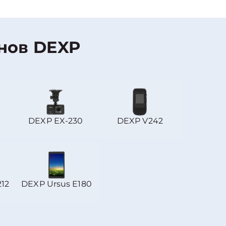
нов DEXP
DEXP EX-230
DEXP V242
212
DEXP Ursus E180