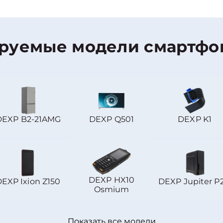
руемые модели смартфо
DEXP B2-21AMG
DEXP Q501
DEXP K1
DEXP HX10
EXP Ixion Z150
DEXP Jupiter P
Osmium
Показать все модели