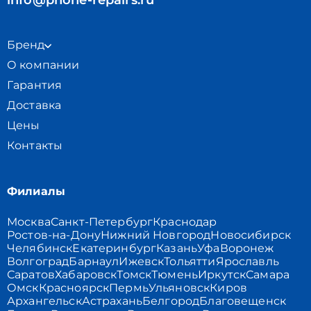
info@phone-repairs.ru
Бренд
О компании
Гарантия
Доставка
Цены
Контакты
Филиалы
Москва
Санкт-Петербург
Краснодар
Ростов-на-Дону
Нижний Новгород
Новосибирск
Челябинск
Екатеринбург
Казань
Уфа
Воронеж
Волгоград
Барнаул
Ижевск
Тольятти
Ярославль
Саратов
Хабаровск
Томск
Тюмень
Иркутск
Самара
Омск
Красноярск
Пермь
Ульяновск
Киров
Архангельск
Астрахань
Белгород
Благовещенск