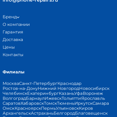
info@phone-repairs.ru
Бренд
О компании
Гарантия
Доставка
Цены
Контакты
Филиалы
Москва
Санкт-Петербург
Краснодар
Ростов-на-Дону
Нижний Новгород
Новосибирск
Челябинск
Екатеринбург
Казань
Уфа
Воронеж
Волгоград
Барнаул
Ижевск
Тольятти
Ярославль
Саратов
Хабаровск
Томск
Тюмень
Иркутск
Самара
Омск
Красноярск
Пермь
Ульяновск
Киров
Архангельск
Астрахань
Белгород
Благовещенск