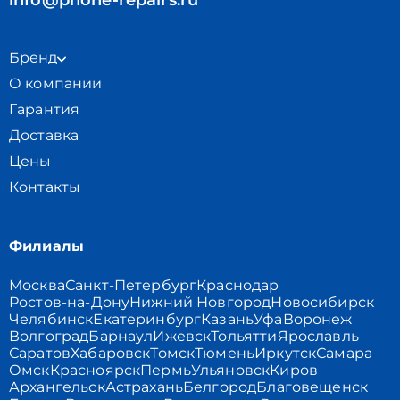
info@phone-repairs.ru
Бренд
О компании
Гарантия
Доставка
Цены
Контакты
Филиалы
Москва
Санкт-Петербург
Краснодар
Ростов-на-Дону
Нижний Новгород
Новосибирск
Челябинск
Екатеринбург
Казань
Уфа
Воронеж
Волгоград
Барнаул
Ижевск
Тольятти
Ярославль
Саратов
Хабаровск
Томск
Тюмень
Иркутск
Самара
Омск
Красноярск
Пермь
Ульяновск
Киров
Архангельск
Астрахань
Белгород
Благовещенск